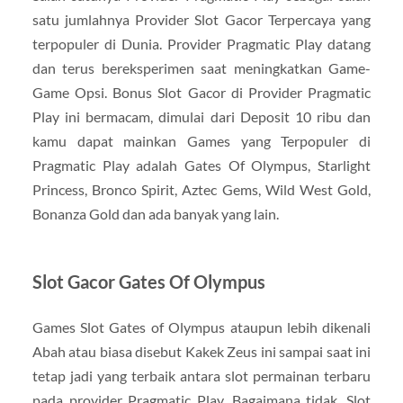
satu jumlahnya Provider Slot Gacor Terpercaya yang
terpopuler di Dunia. Provider Pragmatic Play datang
dan terus bereksperimen saat meningkatkan Game-
Game Opsi. Bonus Slot Gacor di Provider Pragmatic
Play ini bermacam, dimulai dari Deposit 10 ribu dan
kamu dapat mainkan Games yang Terpopuler di
Pragmatic Play adalah Gates Of Olympus, Starlight
Princess, Bronco Spirit, Aztec Gems, Wild West Gold,
Bonanza Gold dan ada banyak yang lain.
Slot Gacor Gates Of Olympus
Games Slot Gates of Olympus ataupun lebih dikenali
Abah atau biasa disebut Kakek Zeus ini sampai saat ini
tetap jadi yang terbaik antara slot permainan terbaru
pada provider Pragmatic Play. Bagaimana tidak, Slot