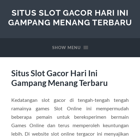
SITUS SLOT GACOR HARI INI
GAMPANG MENANG TERBARU
SHOW MENU
Situs Slot Gacor Hari Ini
Gampang Menang Terbaru
Kedatangan slot gacor di tengah-tengah tengah
ramainya games Slot Online ini mempermudah
beberapa pemain untuk bereksperimen bermain
Games Online dan terus memperoleh keuntungan
lebih. Di website slot online tergacor ini menyajikan