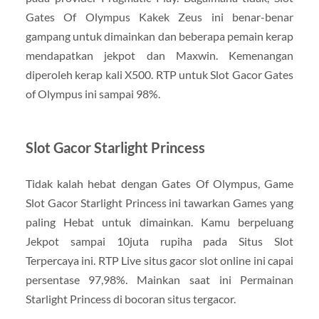
Gates Of Olympus Kakek Zeus ini benar-benar
gampang untuk dimainkan dan beberapa pemain kerap
mendapatkan jekpot dan Maxwin. Kemenangan
diperoleh kerap kali X500. RTP untuk Slot Gacor Gates
of Olympus ini sampai 98%.
Slot Gacor Starlight Princess
Tidak kalah hebat dengan Gates Of Olympus, Game
Slot Gacor Starlight Princess ini tawarkan Games yang
paling Hebat untuk dimainkan. Kamu berpeluang
Jekpot sampai 10juta rupiha pada Situs Slot
Terpercaya ini. RTP Live situs gacor slot online ini capai
persentase 97,98%. Mainkan saat ini Permainan
Starlight Princess di bocoran situs tergacor.