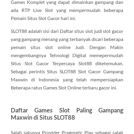
Games Komplet yang dapat dimainkan gampang dan
ada RTP Live Slot yang mempermudah beberapa
Pemain Situs Slot Gacor hari ini.
SLOT88 adalah sisi dari Daftar situs slot judi slot gacor
yang gampang menang yang terbanyak dicari beberapa
pemain situs slot online Judi. Dengan Makin
mengembangnya Tehnologi Digital memepermudah
Situs Slot Gacor Terpercaya Slot88 diketemukan.
Sebagai perintis Situs SLOT88 Slot Gacor Gampang
Maxwin di Indonesia yang telah mempersiapkan
Beberapa ratus Games Slot Online terbaru gacor ini.
Daftar Games Slot Paling Gampang
Maxwin di Situs SLOT88
Salah satunya Provider Pragmatic Play sebagai salah